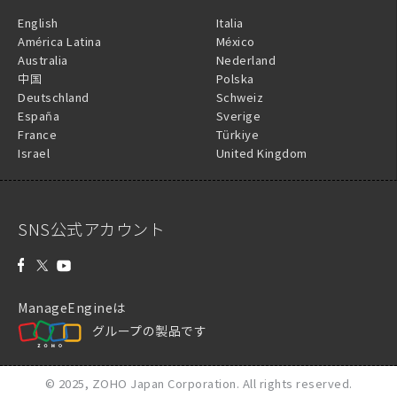
English
Italia
América Latina
México
Australia
Nederland
中国
Polska
Deutschland
Schweiz
España
Sverige
France
Türkiye
Israel
United Kingdom
SNS公式アカウント
ManageEngineは
グループの製品です
© 2025,
ZOHO Japan Corporation.
All rights reserved.