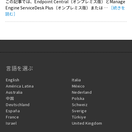
この記事では、Endpoint Central（オンプレミス版）とManage
Engine ServiceDesk Plus（オンプレミス版）または …
［続きを
読む］
言語を選ぶ
English
Italia
América Latina
México
Australia
Nederland
中国
Polska
Deutschland
Schweiz
España
Sverige
France
Türkiye
Israel
United Kingdom