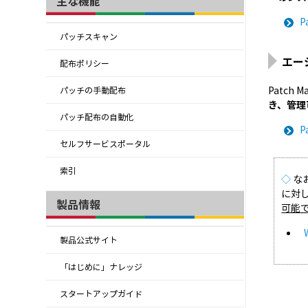
主な機能
P
パッチスキャン
エー
配布ポリシー
Patch 
パッチの手動配布
き、管理
パッチ配布の自動化
P
セルフサービスポータル
索引
◇
なお
に対
製品情報
可能
製品公式サイト
「はじめに」ナレッジ
スタートアップガイド