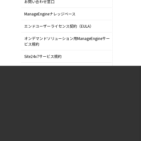
お問い合わせ窓口
ManageEngineナレッジベース
エンドユーザーライセンス契約（EULA）
オンデマンドソリューション用ManageEngineサー
ビス規約
Site24x7サービス規約