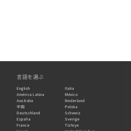
言語を選ぶ
English
Italia
América Latina
México
Australia
Nederland
中国
Polska
Deutschland
Schweiz
España
Sverige
France
Türkiye