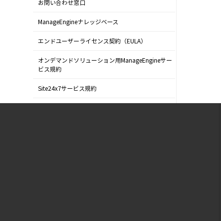
お問い合わせ窓口
ManageEngineナレッジベース
エンドユーザーライセンス契約（EULA）
オンデマンドソリューション用ManageEngineサー
ビス規約
Site24x7サービス規約