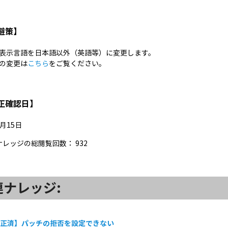
避策】
表示言語を日本語以外（英語等）に変更します。
の変更は
こちら
をご覧ください。
正確認日】
8月15日
ナレッジの総閲覧回数：
932
連ナレッジ:
修正済】パッチの拒否を設定できない