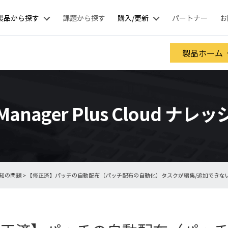
製品から探す
課題から探す
購入/更新
パートナー
お
製品ホーム
 Manager Plus Cloud ナ
知の問題
> 【修正済】パッチの自動配布（パッチ配布の自動化）タスクが編集/追加できな