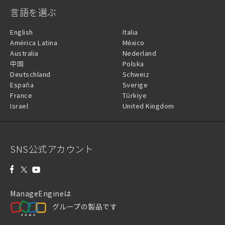
言語を選ぶ
English
Italia
América Latina
México
Australia
Nederland
中国
Polska
Deutschland
Schweiz
España
Sverige
France
Türkiye
Israel
United Kingdom
SNS公式アカウント
ManageEngineは
グループの製品です