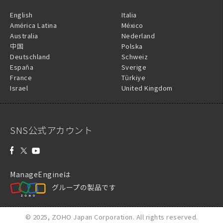
English
Italia
América Latina
México
Australia
Nederland
中国
Polska
Deutschland
Schweiz
España
Sverige
France
Türkiye
Israel
United Kingdom
SNS公式アカウント
ManageEngineは
グループの製品です
© 2025,
ZOHO Japan Corporation.
All rights reserved.