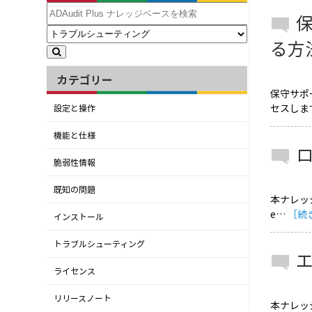
る方
カテゴリー
保守サポ
セスします
設定と操作
機能と仕様
脆弱性情報
既知の問題
本ナレッ
e…
［続
インストール
トラブルシューティング
ライセンス
リリースノート
本ナレッ