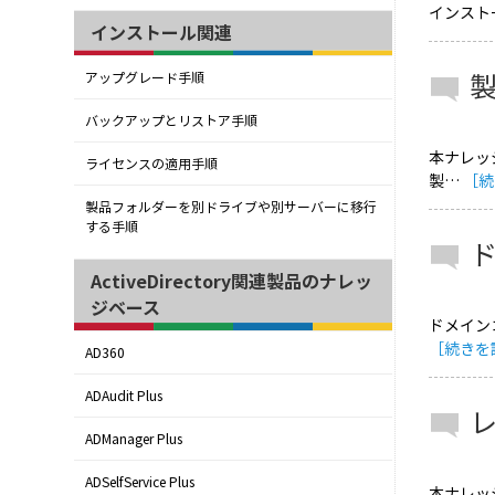
インスト
インストール関連
アップグレード手順
バックアップとリストア手順
本ナレッジ
ライセンスの適用手順
製…
［続
製品フォルダーを別ドライブや別サーバーに移行
する手順
ActiveDirectory関連製品のナレッ
ジベース
ドメイン
［続きを
AD360
ADAudit Plus
ADManager Plus
ADSelfService Plus
本ナレッ