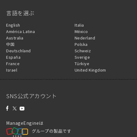
言語を選ぶ
English
Italia
América Latina
México
Australia
Nederland
中国
Polska
Deutschland
Schweiz
España
Sverige
France
Türkiye
Israel
United Kingdom
SNS公式アカウント
ManageEngineは
グループの製品です