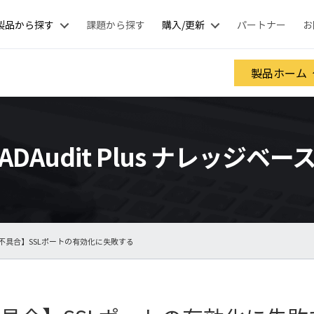
製品から探す
課題から探す
購入/更新
パートナー
お
製品ホーム
ADAudit Plus ナレッジベー
【不具合】SSLポートの有効化に失敗する