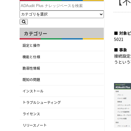
【不
カテゴリー
■ 対象
5021
設定と操作
■ 事象
接続設定
機能と仕様
うという
脆弱性情報
既知の問題
インストール
トラブルシューティング
ライセンス
リリースノート