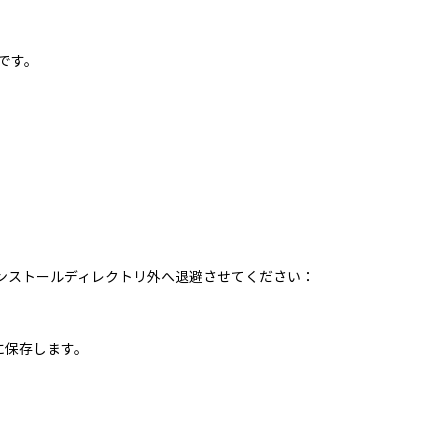
です。
 Plusのインストールディレクトリ外へ退避させてください：
b"下に保存します。