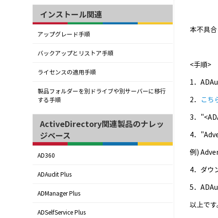
インストール関連
本不具合
アップグレード手順
バックアップとリストア手順
<手順>
ライセンスの適用手順
1．ADA
製品フォルダーを別ドライブや別サーバーに移行
2．
こち
する手順
3．"<A
ActiveDirectory関連製品のナレッ
4．"Ad
ジベース
例) Adve
AD360
4．ダウンロ
ADAudit Plus
5．ADA
ADManager Plus
以上です
ADSelfService Plus