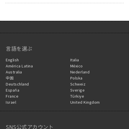
言語を選ぶ
English
Italia
América Latina
México
Australia
Nederland
中国
Polska
Deutschland
Schweiz
España
Sverige
France
Türkiye
Israel
United Kingdom
SNS公式アカウント