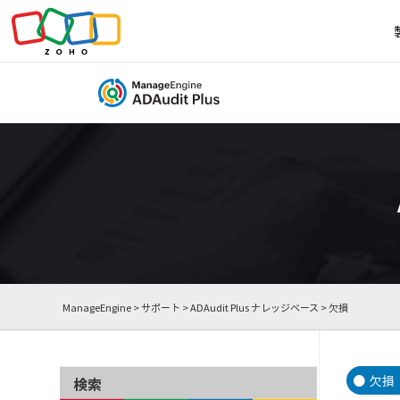
ManageEngine
>
サポート
>
ADAudit Plus ナレッジベース
> 欠損
欠損
検索