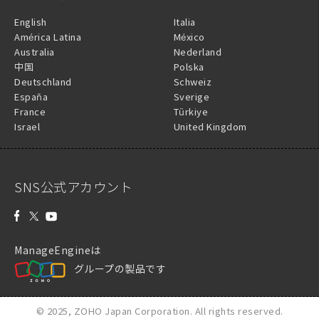
English
Italia
América Latina
México
Australia
Nederland
中国
Polska
Deutschland
Schweiz
España
Sverige
France
Türkiye
Israel
United Kingdom
SNS公式アカウント
ManageEngineは
グループの製品です
© 2025,
ZOHO Japan Corporation.
All rights reserved.