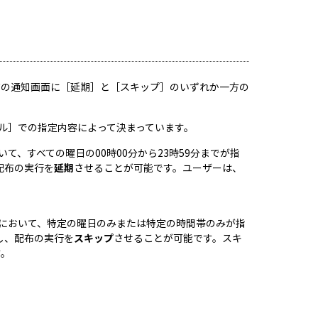
布の通知画面に［延期］と［スキップ］のいずれか一方の
ル］での指定内容によって決まっています。
て、すべての曜日の00時00分から23時59分までが指
配布の実行を
延期
させることが可能です。ユーザーは、
］において、特定の曜日のみまたは特定の時間帯のみが指
し、配布の実行を
スキップ
させることが可能です。スキ
す。