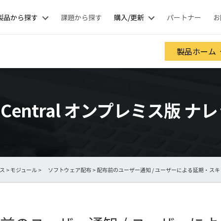
製品から探す
課題から探す
購入/更新
パートナー
お
製品ホーム
nt Central オンプレミス版 
ース
>
モジュール
>
ソフトウェア配布
> 配布前のユーザー通知 / ユーザーによる延期・ス