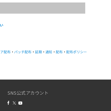
い
ェア配布
・
パッチ配布
・
延期
・
通知
・
配布
・
配布ポリシー
SNS公式アカウント