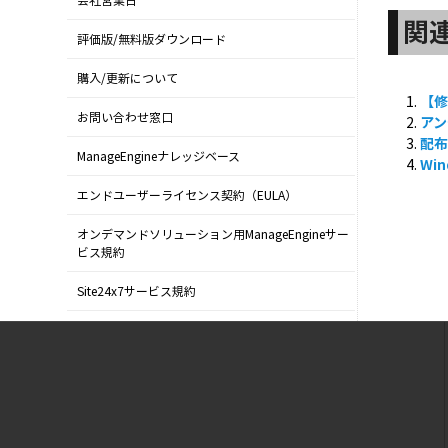
会社営業日
関
評価版/無料版ダウンロード
購入/更新について
【
お問い合わせ窓口
アン
配
ManageEngineナレッジベース
Wi
エンドユーザーライセンス契約（EULA）
オンデマンドソリューション用ManageEngineサー
ビス規約
Site24x7サービス規約