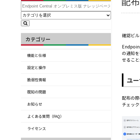
配布
確認ビルド: 
カテゴリー
Endp
の通知を
機能と仕様
せること
設定と操作
ユー
脆弱性情報
既知の問題
配布の際
チェック
お知らせ
よくある質問（FAQ）
ライセンス