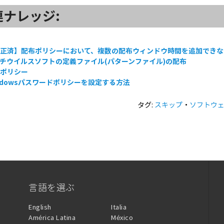
連ナレッジ:
修正済】配布ポリシーにおいて、複数の配布ウィンドウ時間を追加できな
チウイルスソフトの定義ファイル(パターンファイル)の配布
布ポリシー
ndowsパスワードポリシーを設定する方法
タグ:
スキップ
・
ソフトウ
言語を選ぶ
English
Italia
América Latina
México