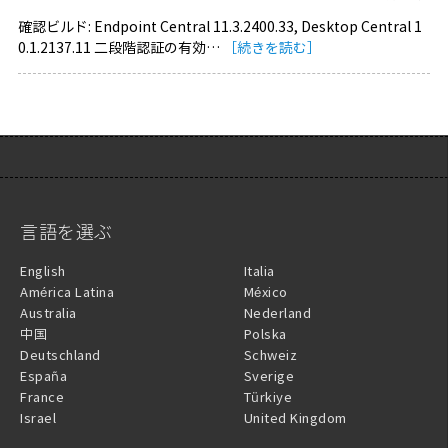
確認ビルド: Endpoint Central 11.3.2400.33, Desktop Central 1
0.1.2137.11 二段階認証の有効…
［続きを読む］
言語を選ぶ
English
Italia
América Latina
México
Australia
Nederland
中国
Polska
Deutschland
Schweiz
España
Sverige
France
Türkiye
Israel
United Kingdom