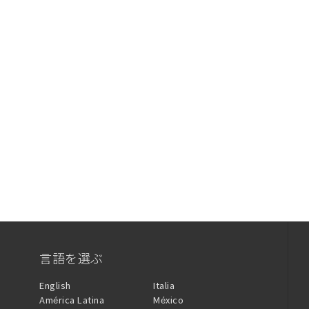
言語を選ぶ
English
Italia
América Latina
México