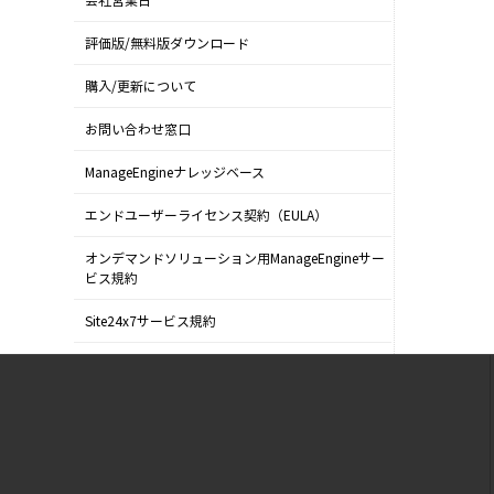
会社営業日
評価版/無料版ダウンロード
購入/更新について
お問い合わせ窓口
ManageEngineナレッジベース
エンドユーザーライセンス契約（EULA）
オンデマンドソリューション用ManageEngineサー
ビス規約
Site24x7サービス規約