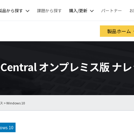
製品から探す
課題から探す
購入/更新
パートナー
お
製品ホーム
nt Central オンプレミス版 
ース
> Windows 10
ows 10