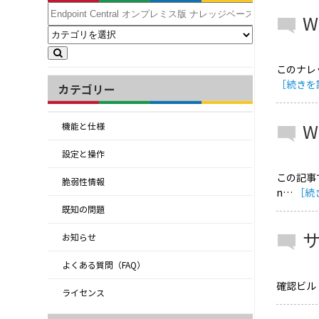
W
このナレッ
［続きを
カテゴリー
W
機能と仕様
設定と操作
この記事で
脆弱性情報
n…
［続
既知の問題
サ
お知らせ
よくある質問（FAQ）
確認ビルド:
ライセンス