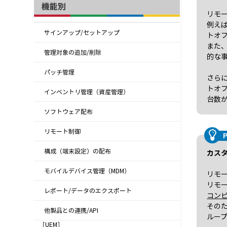
機能別
リモ
例え
サインアップ/セットアップ
トオ
また
管理対象の追加/削除
的な
パッチ管理
さら
トオ
インベントリ管理（資産管理）
台数
ソフトウェア配布
リモート制御
構成（端末設定）の配布
カス
モバイルデバイス管理（MDM）
リモー
リモ
レポート/データのエクスポート
コン
その
他製品との連携/API
ルー
［UEM］