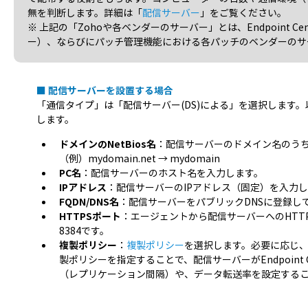
無を判断します。詳細は「
配信サーバー
」をご覧ください。
※ 上記の「Zohoや各ベンダーのサーバー」とは、Endpoint Cen
ー）、ならびにパッチ管理機能における各パッチのベンダーのサ
■ 配信サーバーを設置する場合
「通信タイプ」は「配信サーバー(DS)による」を選択します
します。
ドメインのNetBios名
：配信サーバーのドメイン名のう
（例）mydomain.net → mydomain
PC名
：配信サーバーのホスト名を入力します。
IPアドレス
：配信サーバーのIPアドレス（固定）を入力
FQDN/DNS名
：配信サーバーをパブリックDNSに登録し
HTTPSポート
：エージェントから配信サーバーへのHTT
8384です。
複製ポリシー
：
複製ポリシー
を選択します。必要に応じ
製ポリシーを指定することで、配信サーバーがEndpoint C
（レプリケーション間隔）や、データ転送率を設定する