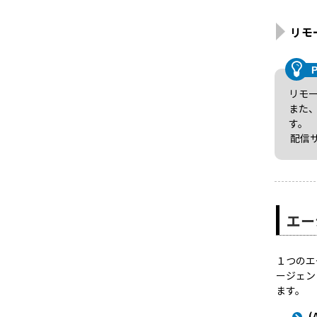
リモ
リモ
また
す。
配信
エー
１つのエ
ージェン
ます。
(