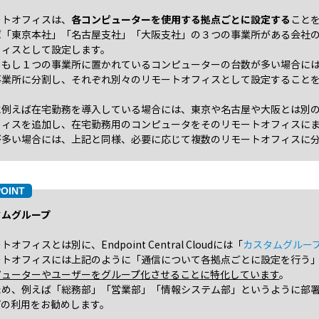
ートオフィスは、
各コンピューターを使用する拠点ごとに設定する
こと
ば「東京本社」「名古屋支社」「大阪支社」の３つの事業所がある会社
フィスとして設定します。
、もし１つの事業所に置かれているコンピューターの台数が多い場合に
事業所に分割し、それぞれ別々のリモートオフィスとして設定すること
に例えば在宅勤務を導入している場合には、東京や名古屋や大阪とは別
フィスを追加し、在宅勤務用のコンピュータをそのリモートオフィスに
が多い場合には、上記と同様、必要に応じて複数のリモートオフィスに
タムグループ
トオフィスとは別に、Endpoint Central Cloudには「
カスタムグルー
ートオフィスには上記のように「通信について各拠点ごとに設定を行う
ピューターやユーザーをグループ化させることに特化しています
。
ため、例えば「総務部」「営業部」「情報システム部」というように部
プの利用をお勧めします。