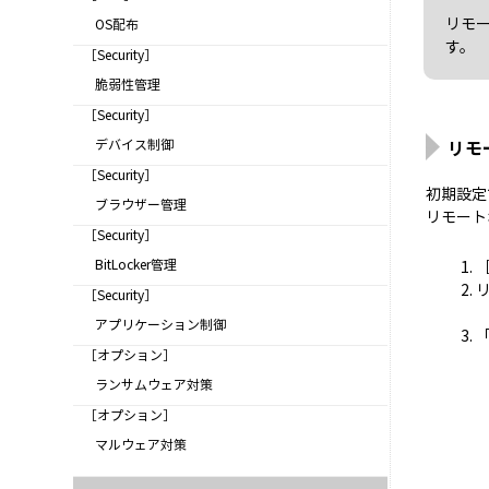
リモ
OS配布
す。
［Security］
脆弱性管理
［Security］
リモ
デバイス制御
［Security］
初期設定で
ブラウザー管理
リモート
［Security］
BitLocker管理
［Security］
アプリケーション制御
［オプション］
ランサムウェア対策
［オプション］
マルウェア対策