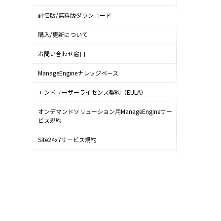
評価版/無料版ダウンロード
購入/更新について
お問い合わせ窓口
ManageEngineナレッジベース
エンドユーザーライセンス契約（EULA）
オンデマンドソリューション用ManageEngineサー
ビス規約
Site24x7サービス規約