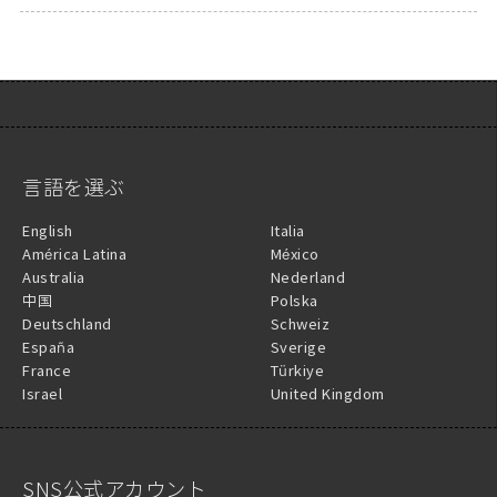
言語を選ぶ
English
Italia
América Latina
México
Australia
Nederland
中国
Polska
Deutschland
Schweiz
España
Sverige
France
Türkiye
Israel
United Kingdom
SNS公式アカウント