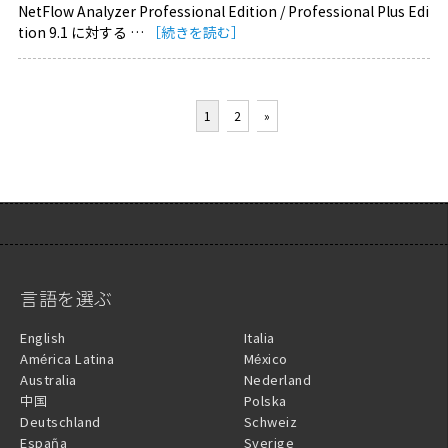
NetFlow Analyzer Professional Edition / Professional Plus Edi
tion 9.1 に対する …
［続きを読む］
1
2
»
言語を選ぶ
English
Italia
América Latina
México
Australia
Nederland
中国
Polska
Deutschland
Schweiz
España
Sverige