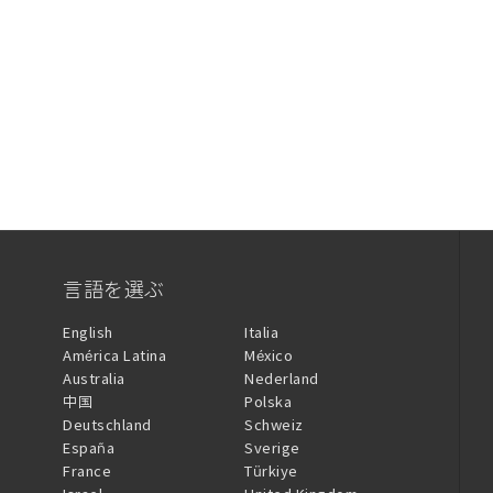
言語を選ぶ
English
Italia
América Latina
México
Australia
Nederland
中国
Polska
Deutschland
Schweiz
España
Sverige
France
Türkiye