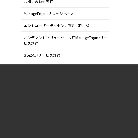
お問い合わせ窓口
ManageEngineナレッジベース
エンドユーザーライセンス契約（EULA）
オンデマンドソリューション用ManageEngineサー
ビス規約
Site24x7サービス規約