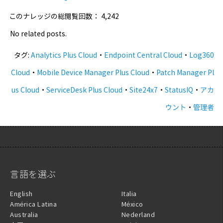
このナレッジの総閲覧回数：
4,242
No related posts.
タグ:
Analytics Plus Cloud
・
Endpoint Central Cloud
・
Log360
Cloud
・
Mobile Device Manager Plus Cloud
・
Patch Manager Pl
us Cloud
・
ServiceDesk Plus Cloud
・
Site24x7
・
StatusIQ
・
アカ
ウント
・
管理者
言語を選ぶ
English
Italia
América Latina
México
Australia
Nederland