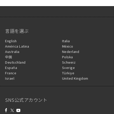
言語を選ぶ
English
Italia
América Latina
México
Australia
Nederland
中国
Polska
Deutschland
Schweiz
España
Sverige
France
Türkiye
Israel
United Kingdom
SNS公式アカウント