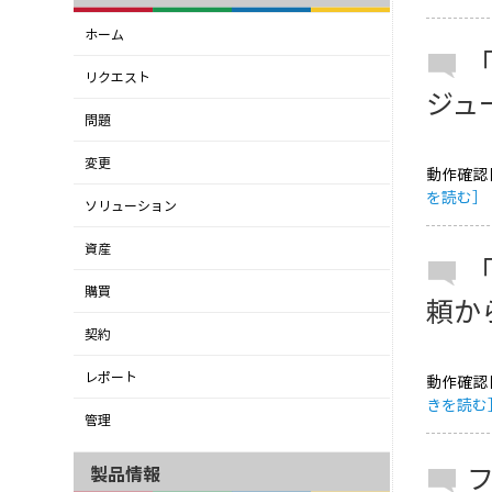
ホーム
リクエスト
ジュ
問題
変更
動作確認日
を読む］
ソリューション
資産
購買
頼か
契約
レポート
動作確認日
きを読む
管理
製品情報