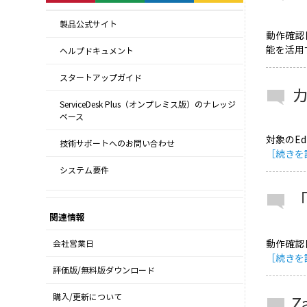
製品公式サイト
動作確認
能を活用
ヘルプドキュメント
スタートアップガイド
ServiceDesk Plus（オンプレミス版）のナレッジ
ベース
対象のEd
技術サポートへのお問い合わせ
［続きを
システム要件
関連情報
動作確認日
会社営業日
［続きを
評価版/無料版ダウンロード
購入/更新について