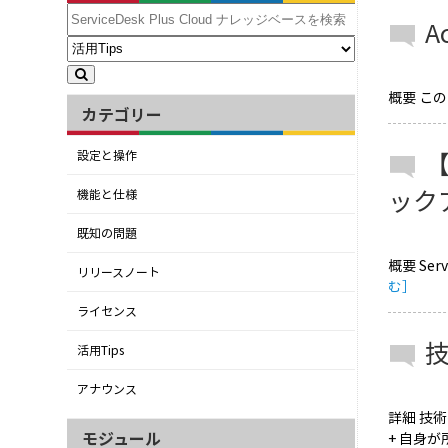
A
概要 このナ
カテゴリー
【
設定と操作
ック
機能と仕様
既知の問題
概要 Se
リリースノート
む］
ライセンス
活用Tips
アナウンス
詳細 技
モジュール
+ 自身