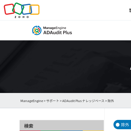
ManageEngine
>
サポート
>
ADAudit Plus ナレッジベース
> 除外
除外
検索