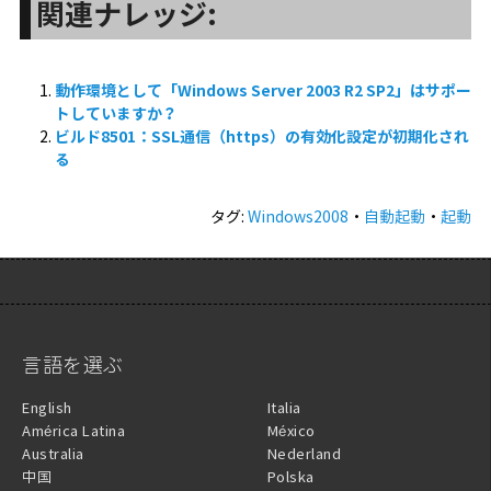
関連ナレッジ:
動作環境として「Windows Server 2003 R2 SP2」はサポー
トしていますか？
ビルド8501：SSL通信（https）の有効化設定が初期化され
る
タグ:
Windows2008
・
自動起動
・
起動
言語を選ぶ
English
Italia
América Latina
México
Australia
Nederland
中国
Polska