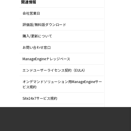
関連情報
会社営業日
評価版/無料版ダウンロード
購入/更新について
お問い合わせ窓口
ManageEngineナレッジベース
エンドユーザーライセンス契約（EULA）
オンデマンドソリューション用ManageEngineサー
ビス規約
Site24x7サービス規約