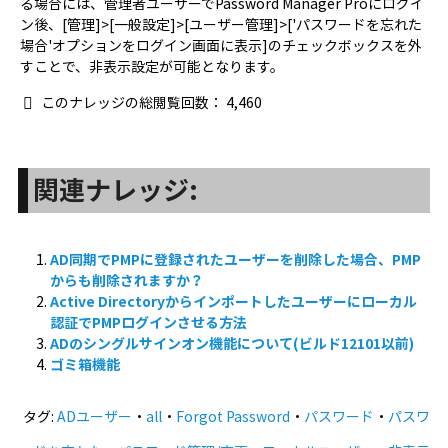
る場合には、管理者ユーザーでPassword Manager Proにログイ
ン後、[管理]>[一般設定]>[ユーザー管理]>['パスワードを忘れた
場合'オプションをログイン画面に表示]のチェックボックスを外
すことで、非表示設定が可能となります。
このナレッジの総閲覧回数：
4,460
関連ナレッジ:
AD同期でPMPに登録されたユーザーを削除した場合、PMP
からも削除されますか？
Active Directoryからインポートしたユーザーにローカル
認証でPMPログインさせる方法
ADのシングルサインオン機能について(ビルド12101以前)
ゴミ箱機能
タグ:
ADユーザー
・
all
・
Forgot Password
・
パスワード
・
パスワ