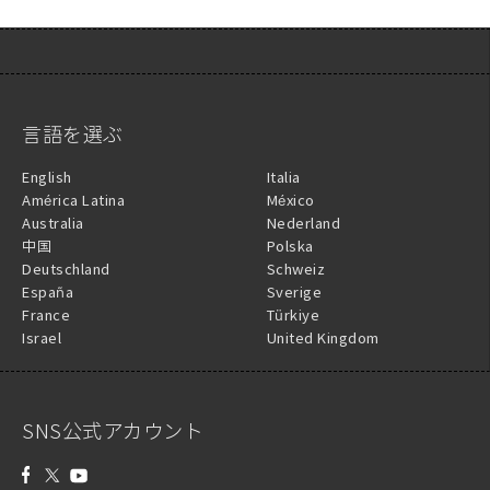
言語を選ぶ
English
Italia
América Latina
México
Australia
Nederland
中国
Polska
Deutschland
Schweiz
España
Sverige
France
Türkiye
Israel
United Kingdom
SNS公式アカウント