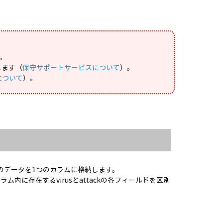
。
します（
保守サポートサービスについて
）。
について
）。
ckの両方のデータを1つのカラムに格納します。
カラム内に存在するvirusとattackの各フィールドを区別