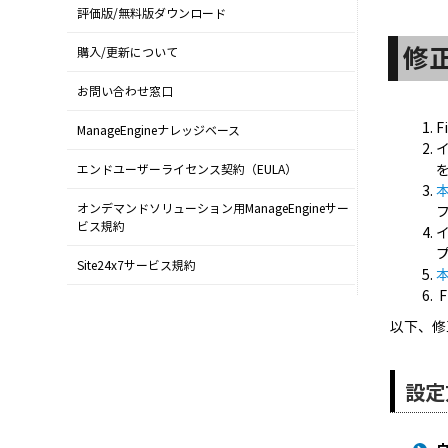
評価版/無料版ダウンロード
修
購入/更新について
お問い合わせ窓口
F
ManageEngineナレッジベース
イ
エンドユーザーライセンス契約（EULA）
オンデマンドソリューション用ManageEngineサー
ビス規約
イ
Site24x7サービス規約
F
以下、修
設定