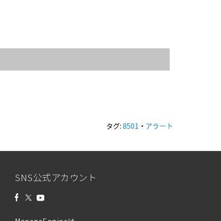
タグ:
8501
・
アラート
SNS公式アカウント