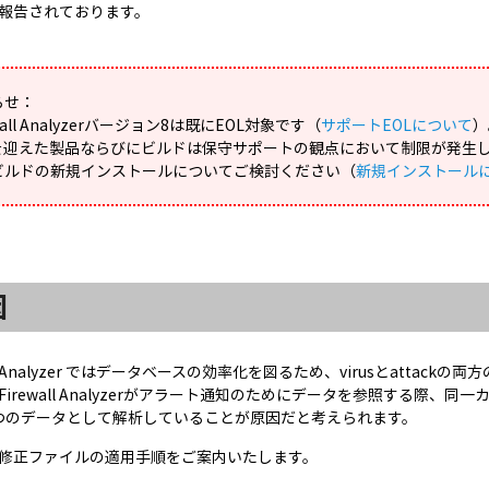
報告されております。
らせ：
ewall Analyzerバージョン8は既にEOL対象です（
サポートEOLについて
）
Lを迎えた製品ならびにビルドは保守サポートの観点において制限が発生
ビルドの新規インストールについてご検討ください（
新規インストール
因
all Analyzer ではデータベースの効率化を図るため、virusとatta
irewall Analyzerがアラート通知のためにデータを参照する際、同一
つのデータとして解析していることが原因だと考えられます。
修正ファイルの適用手順をご案内いたします。