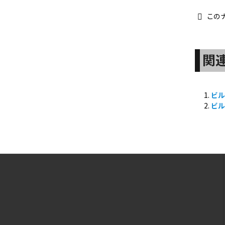
この
関
ビル
ビル