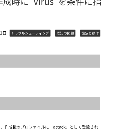
時に"Virus"を条件に指
11日
トラブルシューティング
既知の問題
設定と操作
、作成後のプロファイルに「attack」として登録され