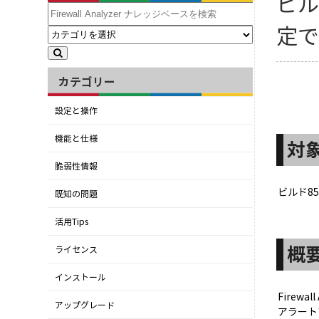
ビル
定
カテゴリー
設定と操作
機能と仕様
対
脆弱性情報
ビルド85
既知の問題
活用Tips
概
ライセンス
インストール
Firewa
アップグレード
アラート