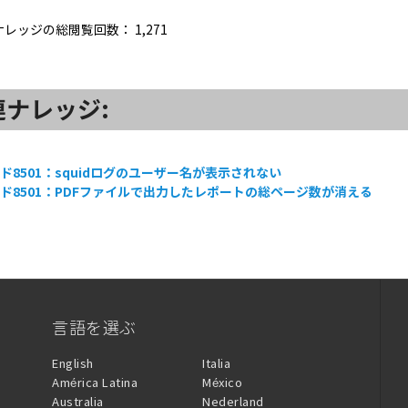
ナレッジの総閲覧回数：
1,271
連ナレッジ:
ド8501：squidログのユーザー名が表示されない
ド8501：PDFファイルで出力したレポートの総ページ数が消える
言語を選ぶ
English
Italia
América Latina
México
Australia
Nederland