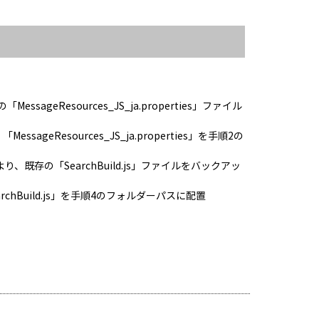
MessageResources_JS_ja.properties」ファイル
essageResources_JS_ja.properties」を手順2の
t/］より、既存の「SearchBuild.js」ファイルをバックアッ
earchBuild.js」を手順4のフォルダーパスに配置
。