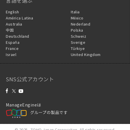
言語を選ぶ
English
Italia
América Latina
México
Australia
Nederland
中国
Polska
Deutschland
Schweiz
España
Sverige
France
Türkiye
Israel
United Kingdom
SNS公式アカウント
ManageEngineは
グループの製品です
© 2025,
ZOHO Japan Corporation.
All rights reserved.