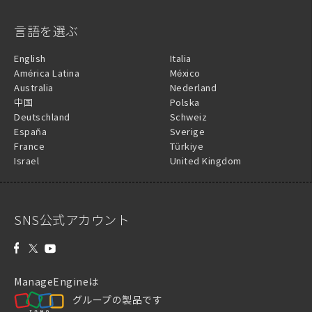
言語を選ぶ
English
Italia
América Latina
México
Australia
Nederland
中国
Polska
Deutschland
Schweiz
España
Sverige
France
Türkiye
Israel
United Kingdom
SNS公式アカウント
ManageEngineは
グループの製品です