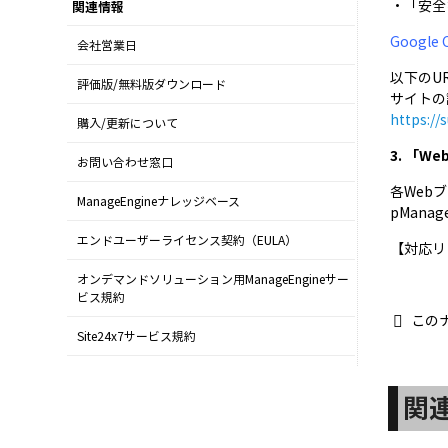
・「安全
関連情報
Google
会社営業日
以下のU
評価版/無料版ダウンロード
サイトの
https:/
購入/更新について
3. 「
お問い合わせ窓口
各Web
ManageEngineナレッジベース
pMana
エンドユーザーライセンス契約（EULA）
【対応リ
オンデマンドソリューション用ManageEngineサー
ビス規約
この
Site24x7サービス規約
関