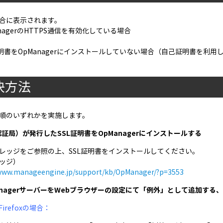
合に表示されます。
nagerのHTTPS通信を有効化している場合
証明書をOpManagerにインストールしていない場合（自己証明書を利用
決方法
順のいずれかを実施します。
A（認証局）が発行したSSL証明書をOpManagerにインストールする
レッジをご参照の上、SSL証明書をインストールしてください。
ッジ）
/www.manageengine.jp/support/kb/OpManager/?p=3553
pManagerサーバーをWebブラウザーの設定にて「例外」として追加す
a Firefoxの場合：