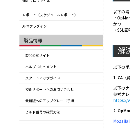
通知プロファイル
以下の場
レポート（スケジュールレポート）
・OpMa
かつ
APMプラグイン
・SSL
製品情報
解
製品公式サイト
以下の手
ヘルプドキュメント
1. C
スタートアップガイド
以下のナ
技術サポートへのお問い合わせ
参考ナレ
https:/
最新版へのアップグレード手順
2. O
ビルド番号の確認方法
Mozzil