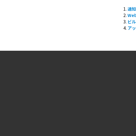
通
We
ビル
ア