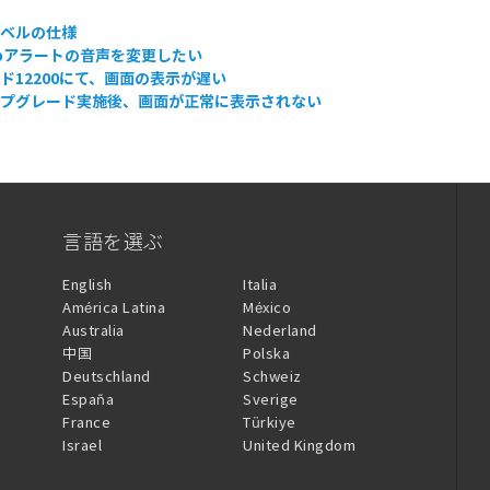
知ベルの仕様
bアラートの音声を変更したい
ド12200にて、画面の表示が遅い
ップグレード実施後、画面が正常に表示されない
言語を選ぶ
English
Italia
América Latina
México
Australia
Nederland
中国
Polska
Deutschland
Schweiz
España
Sverige
France
Türkiye
Israel
United Kingdom