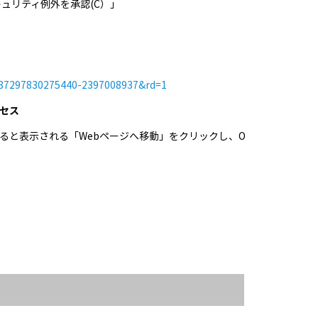
セキュリティ例外を承認(C）」
6487297830275440-2397008937&rd=1
クセス
ると表示される「Webページへ移動」をクリックし、O