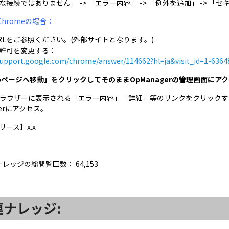
な接続ではありません」 -> 「エラー内容」 -> 「例外を追加」 -> 「
 Chromeの場合：
RLをご参照ください。(外部サイトとなります。)
許可を変更する：
/support.google.com/chrome/answer/114662?hl=ja&visit_id=1-63
Webページへ移動」をクリックしてそのままOpManagerの管理画面にア
ブラウザーに表示される「エラー内容」「詳細」等のリンクをクリックす
gerにアクセス。
リース】x.x
ナレッジの総閲覧回数：
64,153
連ナレッジ: