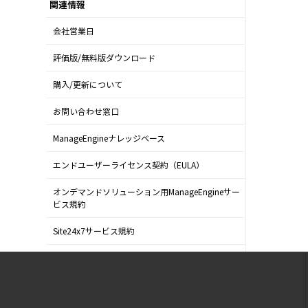
関連情報
会社営業日
評価版/無料版ダウンロード
購入/更新について
お問い合わせ窓口
ManageEngineナレッジベース
エンドユーザーライセンス契約（EULA）
オンデマンドソリューション用ManageEngineサー
ビス規約
Site24x7サービス規約