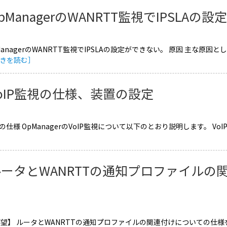
pManagerのWANRTT監視でIPSLAの
ManagerのWANRTT監視でIPSLAの設定ができない。 原因 主な原因
きを読む］
oIP監視の仕様、装置の設定
視の仕様 OpManagerのVoIP監視について以下のとおり説明します。 VoI
］
ルータとWANRTTの通知プロファイルの
要望】 ルータとWANRTTの通知プロファイルの関連付けについての仕様を知り