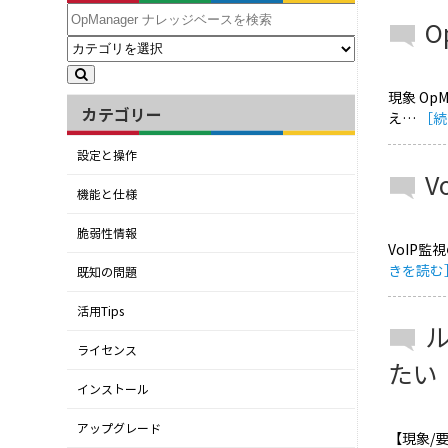
O
現象 Op
カテゴリー
え…
［続
設定と操作
V
機能と仕様
脆弱性情報
VoIP監
きを読む
既知の問題
活用Tips
ライセンス
たい
インストール
アップグレード
【現象/