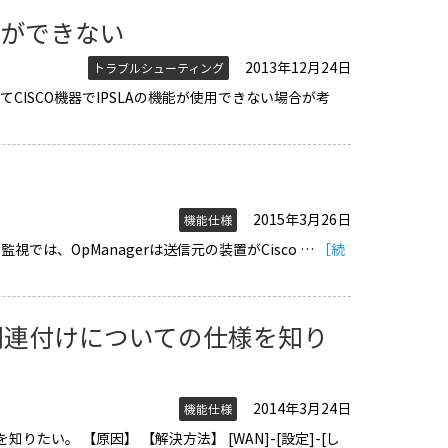
設定ができない
2013年12月24日
トラブルシューティング
としてCISCO機器でIPSLAの機能が使用できない場合が考
2015年3月26日
機能仕様
P監視では、OpManagerは送信元の装置がCisco …
［続
関連付けについての仕様を知り
2014年3月24日
機能仕様
たい。 【原因】 【解決方法】 [WAN]-[設定]-[し