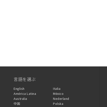
言語を選ぶ
English
Italia
América Latina
México
Australia
Nederland
中国
Polska