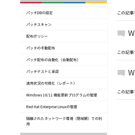
この記事では
パッチDBの設定
パッチスキャン
W
配布ポリシー
パッチの手動配布
この記事では
パッチ配布の自動化（自動配布）
W
パッチテストと承認
適用状況の可視化（レポート）
この記事では
Windows 10/11 機能更新プログラムの管理
Red Hat Enterprise Linuxの管理
隔離されたネットワーク環境（閉域網）での利
用