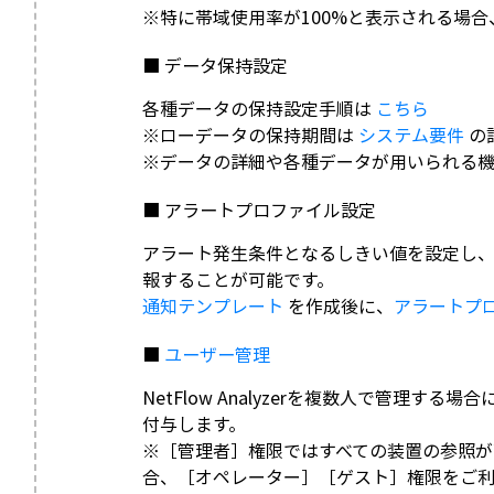
※特に帯域使用率が100%と表示される場
■ データ保持設定
各種データの保持設定手順は
こちら
※ローデータの保持期間は
システム要件
の
※データの詳細や各種データが用いられる
■ アラートプロファイル設定
アラート発生条件となるしきい値を設定し
報することが可能です。
通知テンプレート
を作成後に、
アラートプ
■
ユーザー管理
NetFlow Analyzerを複数人で管理
付与します。
※［管理者］権限ではすべての装置の参照が
合、［オペレーター］［ゲスト］権限をご