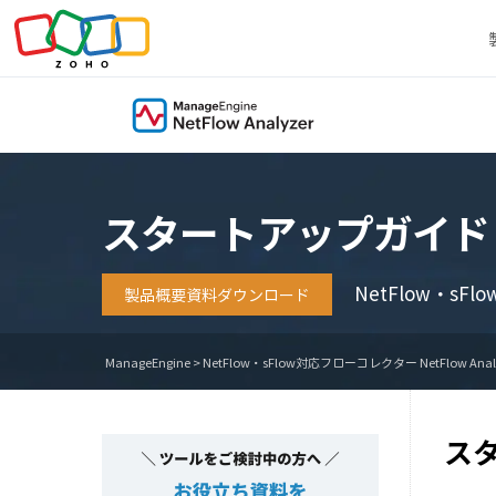
スタートアップガイド
NetFlow・s
製品概要資料ダウンロード
ManageEngine
>
NetFlow・sFlow対応フローコレクター NetFlow Anal
ス