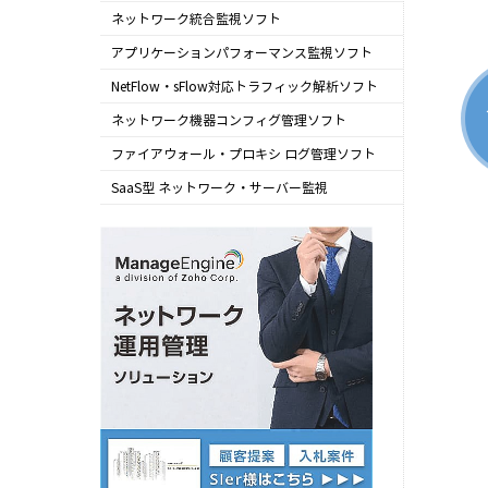
ネットワーク統合監視ソフト
OpManager
アプリケーションパフォーマンス監視ソフト
Applications Manager
NetFlow・sFlow対応トラフィック解析ソフト
NetFlow Analyzer
ネットワーク機器コンフィグ管理ソフト
Network Configuration Manager
ファイアウォール・プロキシ ログ管理ソフト
Firewall Analyzer
SaaS型 ネットワーク・サーバー監視
Site24x7