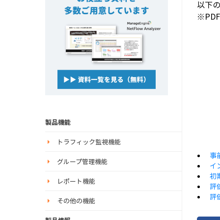
以下
※PD
製品機能
トラフィック監視機能
事
グループ管理機能
イ
初
レポート機能
評
評
その他の機能