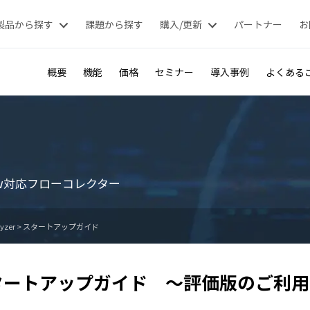
製品から探す
課題から探す
購入/更新
パートナー
お
概要
機能
価格
セミナー
導入事例
よくある
Flow対応フローコレクター
yzer
>
スタートアップガイド
タートアップガイド ～評価版のご利用