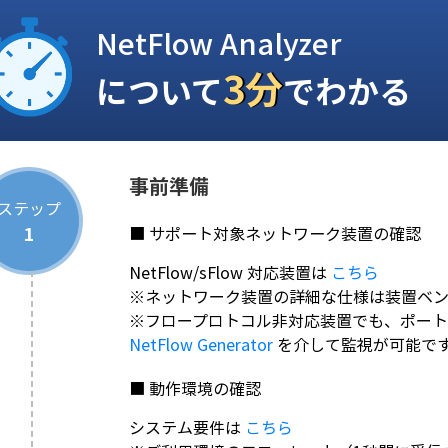
NetFlow Analyzer
3分
について
でわかる
事前準備
ステップ
1
■ サポート対象ネットワーク装置の確認
NetFlow/sFlow 対応装置は
こちら
※ネットワーク装置の詳細な仕様は装置ベ
※フロープロトコル非対応装置でも、ポー
NetFlow Generator
を介して監視が可能で
■ 動作環境の確認
システム要件は
こちら