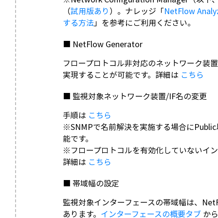
（
試用版あり
）。ナレッジ「
NetFlow A
する方法
」を参考にご利用ください。
■ NetFlow Generator
フロープロトコル非対応のネットワーク装置はNe
実現することが可能です。詳細は
こちら
■ 監視対象ネットワーク装置/IF名の変更
手順は
こちら
※SNMPで名前解決を実施する場合にPubl
能です。
※フロープロトコルを有効化していないイン
詳細は
こちら
■ 帯域幅の設定
監視対象インターフェースの帯域幅は、NetFlo
あります。
インターフェースの概要タブ
から