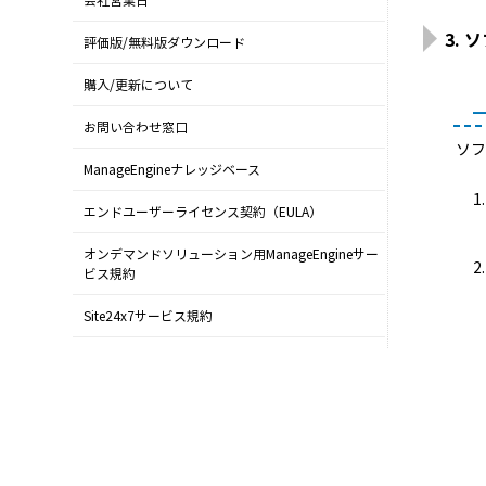
会社営業日
3.
評価版/無料版ダウンロード
購入/更新について
お問い合わせ窓口
ソ
ManageEngineナレッジベース
エンドユーザーライセンス契約（EULA）
オンデマンドソリューション用ManageEngineサー
ビス規約
Site24x7サービス規約