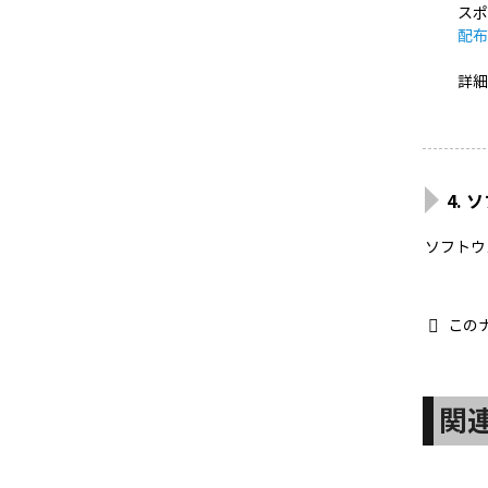
スポ
配
詳
4.
ソフトウ
この
関