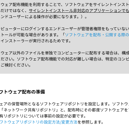
トウェア配布機能を利用することで、ソフトウェアをサイレントインス
ルだけではなく、
サイレントインストール非対応のアプリケーションで
エンドユーザーによる操作が必要になります。）。
ンピューターにログインするエンドユーザーが管理者権限をもっていな
ストールが可能な場合があります。「
ソフトウェアを配布・公開する際
のインストーラーが実行されるためです。
トウェア以外のファイルを単独でコンピューターに配布する場合は、構成 
ください。ソフトウェア配布機能での対応が難しい場合は、特定のコンピ
てご検討ください。
 ソフトウェア配布の準備
ェアの保管場所となるソフトウェアリポジトリを設定します。ソフトウ
「ネットワーク共有リポジトリ」と、配布時にその都度ソフトウェアを
有リポジトリについては事前の設定が必要です。
フトウェアリポジトリの設定方法/変更方法
を参照します。