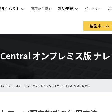
製品から探す
課題から探す
購入/更新
パートナー
お
製品ホーム
nt Central オンプレミス版 
ース
>
モジュール
>
ソフトウェア配布
> ソフトウェア配布機能の使用方法