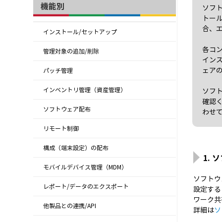
機能別
ソフ
トー
合、
インストール/セットアップ
各コ
管理対象の追加/削除
イン
ェア
パッチ管理
インベントリ管理（資産管理）
ソフ
確認
ソフトウェア配布
わせ
リモート制御
構成（端末設定）の配布
1.
モバイルデバイス管理（MDM）
ソフトウ
レポート/データのエクスポート
設定する
ワーク共
他製品との連携/API
詳細は
ソ