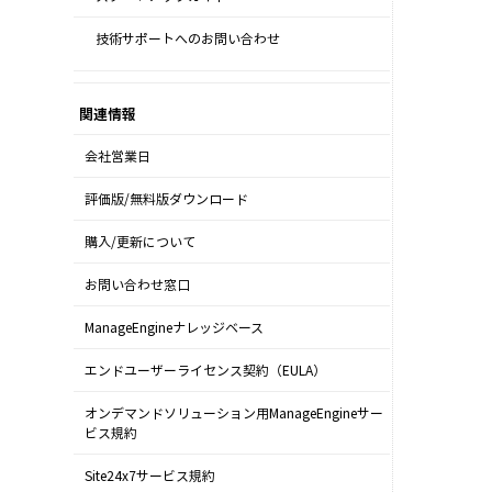
技術サポートへのお問い合わせ
関連情報
会社営業日
評価版/無料版ダウンロード
購入/更新について
お問い合わせ窓口
ManageEngineナレッジベース
エンドユーザーライセンス契約（EULA）
オンデマンドソリューション用ManageEngineサー
ビス規約
Site24x7サービス規約