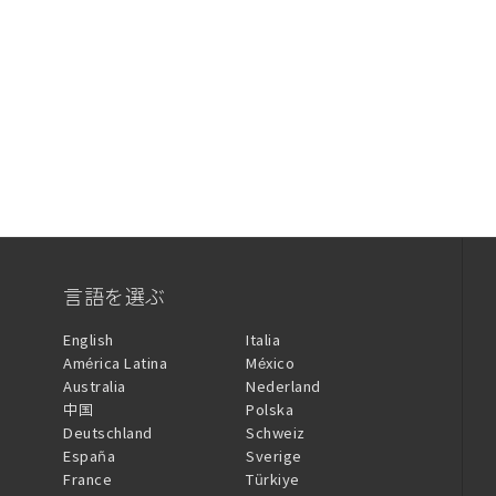
言語を選ぶ
English
Italia
América Latina
México
Australia
Nederland
中国
Polska
Deutschland
Schweiz
España
Sverige
France
Türkiye