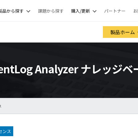
製品から探す
課題から探す
購入/更新
パートナー
お
製品ホーム
entLog Analyzer ナレッジ
ス
センス