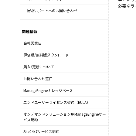
必要なラ
技術サポートへのお問い合わせ
関連情報
会社営業日
評価版/無料版ダウンロード
購入/更新について
お問い合わせ窓口
ManageEngineナレッジベース
エンドユーザーライセンス契約（EULA）
オンデマンドソリューション用ManageEngineサー
ビス規約
Site24x7サービス規約