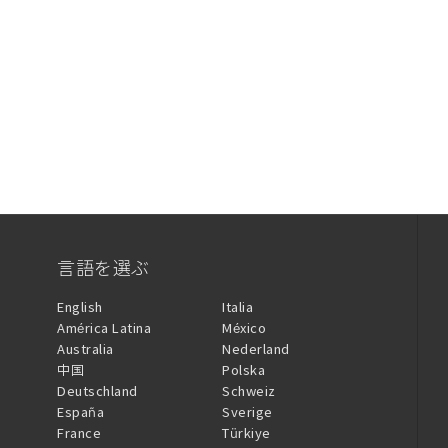
言語を選ぶ
English
Italia
América Latina
México
Australia
Nederland
中国
Polska
Deutschland
Schweiz
España
Sverige
France
Türkiye