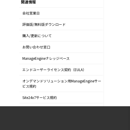
関連情報
会社営業日
評価版/無料版ダウンロード
購入/更新について
お問い合わせ窓口
ManageEngineナレッジベース
エンドユーザーライセンス契約（EULA）
オンデマンドソリューション用ManageEngineサー
ビス規約
Site24x7サービス規約