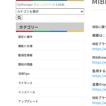
MI
カテゴリー
MIBに
概要は
こ
設定と操作
MIBブ
機能と仕様
https:/
脆弱性情報
MibBr
https:/
既知の問題
監視する
活用Tips
https:/
ライセンス
装置のsy
https:/
インストール
MIBブ
アップグレード
https:/