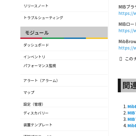
リリースノート
MIBブ
https:/
トラブルシューティング
MIBロ
https:/
モジュール
MibBr
ダッシュボード
https:/
インベントリ
この
パフォーマンス監視
アラート（アラーム）
関
マップ
設定（管理）
Mi
MI
ディスカバリー
MI
装置テンプレート
Mi