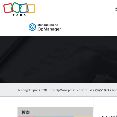
ManageEngine
>
サポート
>
OpManager ナレッジベース
>
設定と操作
> 
検索