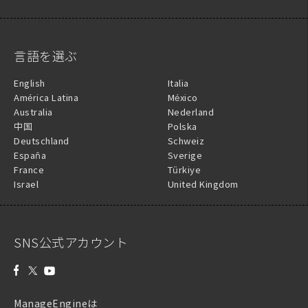
言語を選ぶ
English
Italia
América Latina
México
Australia
Nederland
中国
Polska
Deutschland
Schweiz
España
Sverige
France
Türkiye
Israel
United Kingdom
SNS公式アカウント
ManageEngineは