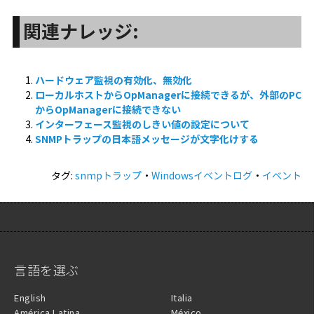
関連ナレッジ:
ハードウェア監視の有効化、無効化
ローカルホストからOpManagerに接続できるが、外部のPC
からOpManagerに接続できない
インターフェース監視のしきい値の設定について
SNMPトラップの日本語メッセージが文字化けする
タグ:
snmpトラップ
・
Windowsイベントログ
・
イベント
言語を選ぶ
English
Italia
América Latina
México