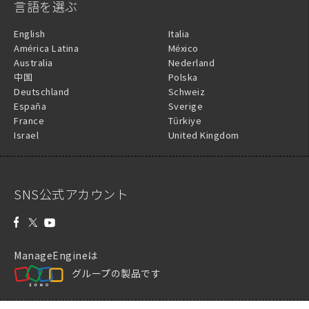
言語を選ぶ
English
Italia
América Latina
México
Australia
Nederland
中国
Polska
Deutschland
Schweiz
España
Sverige
France
Türkiye
Israel
United Kingdom
SNS公式アカウント
ManageEngineは
グループの製品です