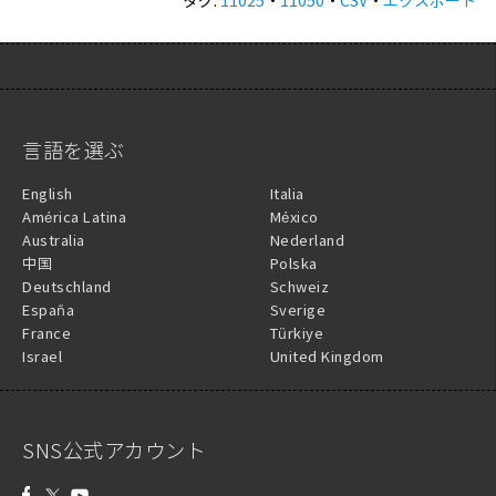
タグ:
11025
・
11050
・
CSV
・
エクスポート
言語を選ぶ
English
Italia
América Latina
México
Australia
Nederland
中国
Polska
Deutschland
Schweiz
España
Sverige
France
Türkiye
Israel
United Kingdom
SNS公式アカウント