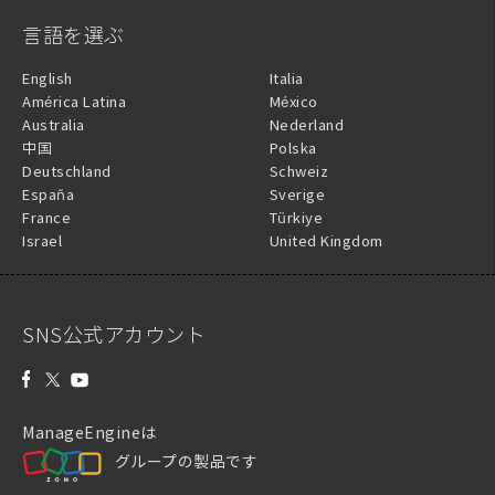
言語を選ぶ
English
Italia
América Latina
México
Australia
Nederland
中国
Polska
Deutschland
Schweiz
España
Sverige
France
Türkiye
Israel
United Kingdom
SNS公式アカウント
ManageEngineは
グループの製品です