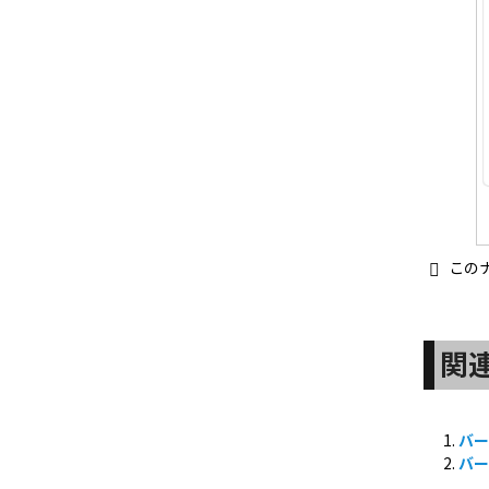
この
関
バー
バー