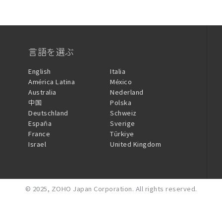
言語を選ぶ
English
Italia
América Latina
México
Australia
Nederland
中国
Polska
Deutschland
Schweiz
España
Sverige
France
Türkiye
Israel
United Kingdom
© 2025,
ZOHO Japan Corporation.
All rights reserved.