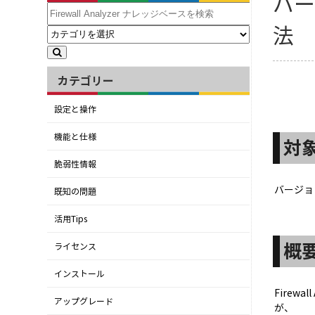
バー
法
カテゴリー
設定と操作
機能と仕様
対
脆弱性情報
バージョ
既知の問題
活用Tips
概
ライセンス
インストール
Firew
アップグレード
が、