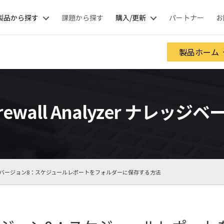
製品から探す
課題から探す
購入/更新
パートナー
お
製品ホーム
irewall Analyzer ナレッジベ
 バージョン8：スケジュールレポートをフォルダーに保存する方法