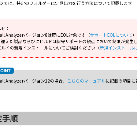
ジでは、特定のフォルダーに定期出力を行う方法について記載します。
らせ：
ewall Analyzerバージョン8は既にEOL対象です（
サポートEOLについて
）
Lを迎えた製品ならびにビルドは保守サポートの観点において制限が発生
ビルドの新規インストールについてご検討ください（
新規インストール
wall Analyzerバージョン12の場合、
こちらのマニュアル
に記載の項目に
定手順