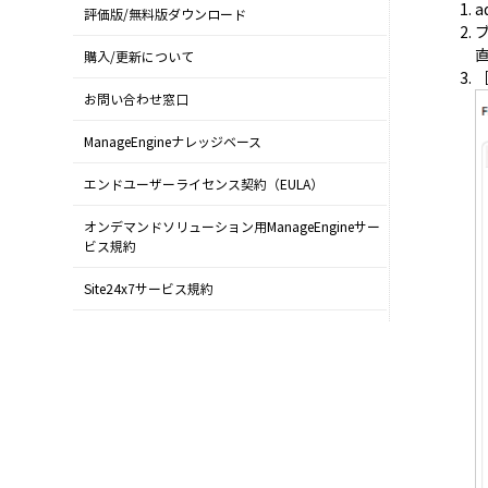
a
評価版/無料版ダウンロード
ブ
購入/更新について
お問い合わせ窓口
ManageEngineナレッジベース
エンドユーザーライセンス契約（EULA）
オンデマンドソリューション用ManageEngineサー
ビス規約
Site24x7サービス規約