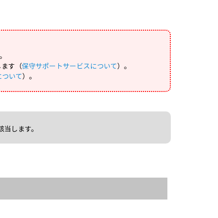
。
します（
保守サポートサービスについて
）。
について
）。
該当します。