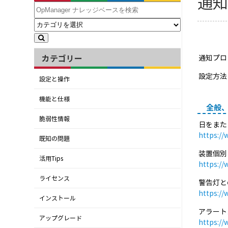
通
カテゴリー
通知プロ
設定方法
設定と操作
機能と仕様
全般
脆弱性情報
日をまた
https:/
既知の問題
装置個別
活用Tips
https:/
ライセンス
警告灯と
https:/
インストール
アラート
アップグレード
https:/