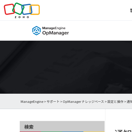
ManageEngine
>
サポート
>
OpManager ナレッジベース
>
設定と操作
> 
検索