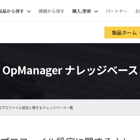
製品から探す
課題から探す
購入/更新
パートナー
お
製品ホーム
OpManager ナレッジベース
通知プロファイル設定に関するナレッジベース一覧