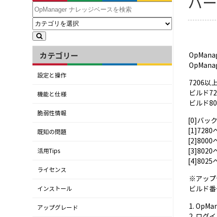
バー
カテゴリー
OpMan
OpMan
設定と操作
7206
ビルド7
機能と仕様
ビルド80
脆弱性情報
[0]バ
[1]72
既知の問題
[2]80
[3]80
活用Tips
[4]80
ライセンス
※アップ
ビルド番
インストール
1. OpM
アップグレード
2. ロ