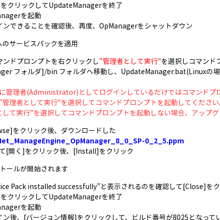
xit]をクリックしてUpdateManagerを終了
Managerを起動
ログインできることを確認後、再度、OpManagerをシャットダウン
25へのサービスパックを適用
. コマンドプロンプトを右クリックし
”管理者として実行”
を選択しコマンド
ager フォルダ]/bin フォルダへ移動し、UpdateManager.bat(Linuxの
に管理者(Administrator)としてログインしているだけではコマン
”管理者として実行”を選択してコマンドプロンプトを起動してください
として実行”を選択してコマンドプロンプトを起動しない場合、アップグ
Browse]をクリック後、ダウンロードした
Net_ManageEngine_OpManager_8_0_SP-0_2_5.ppm
[開く]をクリック後、[Install]をクリック
ンストールが開始されます
ervice Pack installed successfully"と表示されるのを確認して[Close
xit]をクリックしてUpdateManagerを終了
Managerを起動
ログイン後、[バージョン情報]をクリックして、ビルド番号が8025となっ