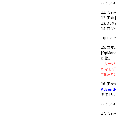
-- イ
11. "S
12. [E
13. Op
14. 
[3]80
15. 
[OpMan
起動。
（サーバ
かならず
”管理者
16. [
Advent
を選択して
-- イ
17. "S