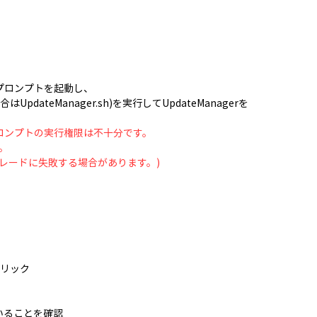
プロンプトを起動し、
場合はUpdateManager.sh)を実行してUpdateManagerを
ドプロンプトの実行権限は不十分です。
。
レードに失敗する場合があります。)
]をクリック
ていることを確認