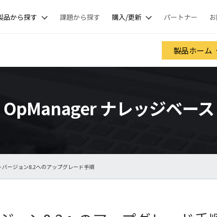
製品から探す
課題から探す
購入/更新
パートナー
お
製品ホーム
OpManager ナレッジベース
> バージョン8.2へのアップグレード手順