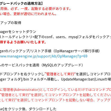
グレードパックの適用方法】
適用後、必ず、一度、起動する必要があります。
い場合、更新が適切に行われません。
ックアップの取得
Managerをシャットダウン
ンストールディレクトリ>配下のconf、users、mysqlフォルダをバッ
得するようお願いいたします。
agerのバックアップ/リストア手順（OpManagerサーバ移行手順）
/www.manageengine.jp/support/kb/OpManager/?p=69
80へのサービスパックを適用（MySQLのアップグレード）
マンドプロンプトを右クリックし
”管理者として実行”
を選択しコマンドプロ
ager フォルダ]/bin フォルダへ移動し、UpdateManager.bat(Linuxの
に管理者(Administrator)としてログインしているだけではコマン
”管理者として実行”を選択してコマンドプロンプトを起動してください
として実行”を選択してコマンドプロンプトを起動しない場合、アップグ
rowse]をクリック後、ダウンロードした