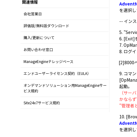
関連情報
Advent
を選択して
会社営業日
-- イ
評価版/無料版ダウンロード
5. "Se
購入/更新について
6. [Ex
7. OpM
お問い合わせ窓口
8. ロ
ManageEngineナレッジベース
[2]80
9. コ
エンドユーザーライセンス契約（EULA）
[OpMan
オンデマンドソリューション用ManageEngineサー
起動。
ビス規約
（サーバ
かならず
Site24x7サービス規約
”管理者
10. [
Advent
を選択して