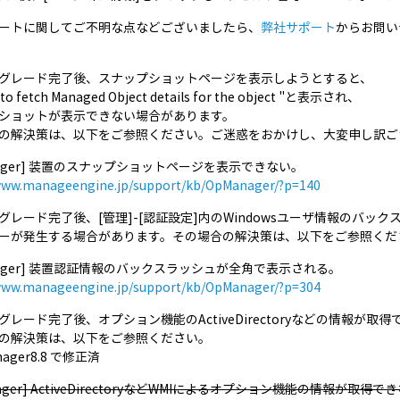
ートに関してご不明な点などございましたら、
弊社サポート
からお問い
ップグレード完了後、スナップショットページを表示しようとすると、
 to fetch Managed Object details for the object "と表示され、
ショットが表示できない場合があります。
の解決策は、以下をご参照ください。ご迷惑をおかけし、大変申し訳ご
nager] 装置のスナップショットページを表示できない。
/www.manageengine.jp/support/kb/OpManager/?p=140
ップグレード完了後、[管理]-[認証設定]内のWindowsユーザ情報のバッ
ーが発生する場合があります。その場合の解決策は、以下をご参照くだ
anager] 装置認証情報のバックスラッシュが全角で表示される。
/www.manageengine.jp/support/kb/OpManager/?p=304
ップグレード完了後、オプション機能のActiveDirectoryなどの情報が
の解決策は、以下をご参照ください。
ager8.8 で修正済
nager] ActiveDirectoryなどWMIによるオプション機能の情報が取得で