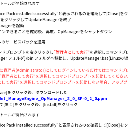
ンストールが開始されます
ervice Pack installed successfully"と表示されるのを確認して[Close
xit]をクリックしてUpdateManagerを終了
Managerを起動
ログインできることを確認後、再度、OpManagerをシャットダウン
20へのサービスパックを適用
コマンドプロンプトを右クリックし
”管理者として実行”
を選択しコマンドプ
ager フォルダ]/bin フォルダへ移動し、UpdateManager.bat(Linuxの
に管理者(Administrator)としてログインしているだけではコマン
”管理者として実行”を選択してコマンドプロンプトを起動してください
として実行”を選択してコマンドプロンプトを起動しない場合、アップグ
Browse]をクリック後、ダウンロードした
Net_ManageEngine_OpManager_8_0_SP-0_2_0.ppm
[開く]をクリック後、[Install]をクリック
ンストールが開始されます
ervice Pack installed successfully"と表示されるのを確認して[Close