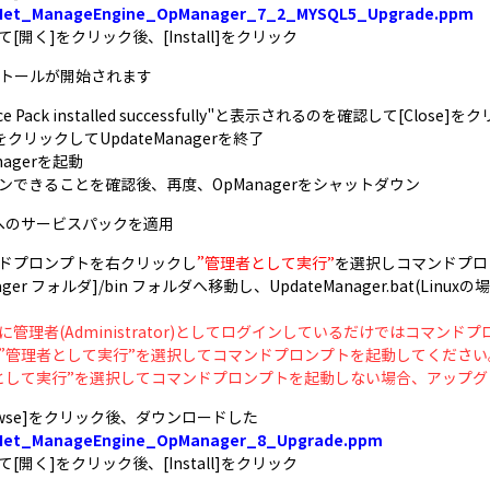
Net_ManageEngine_OpManager_7_2_MYSQL5_Upgrade.ppm
[開く]をクリック後、[Install]をクリック
ンストールが開始されます
rvice Pack installed successfully"と表示されるのを確認して[Close]
it]をクリックしてUpdateManagerを終了
anagerを起動
グインできることを確認後、再度、OpManagerをシャットダウン
00へのサービスパックを適用
マンドプロンプトを右クリックし
”管理者として実行”
を選択しコマンドプロ
ager フォルダ]/bin フォルダへ移動し、UpdateManager.bat(Linuxの
に管理者(Administrator)としてログインしているだけではコマン
”管理者として実行”を選択してコマンドプロンプトを起動してください
として実行”を選択してコマンドプロンプトを起動しない場合、アップグ
Browse]をクリック後、ダウンロードした
Net_ManageEngine_OpManager_8_Upgrade.ppm
[開く]をクリック後、[Install]をクリック