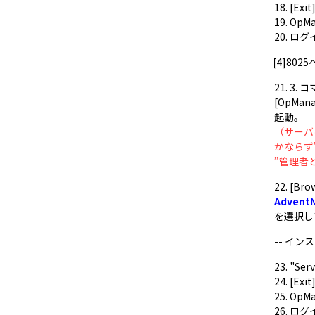
18. [E
19. Op
20. 
[4]80
21. 3
[OpMan
起動。
（サーバ
かならず
”管理者
22. [
Advent
を選択して
-- イ
23. "S
24. [E
25. Op
26. 