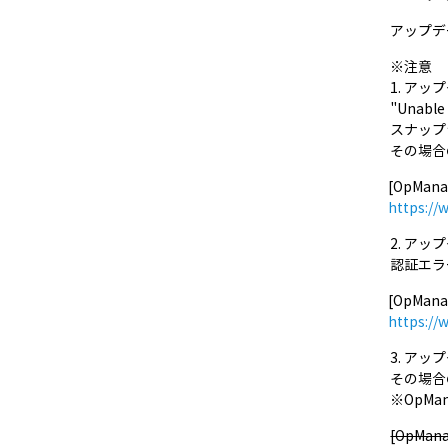
アップデ
※注意
1. ア
"Unable
スナップ
その場合
[OpMa
https:/
2. ア
認証エラ
[OpM
https:/
3. ア
その場合
※OpMan
[OpMa