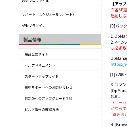
通知プロファイル
【アップ
※各SP
レポート（スケジュールレポート）
起動しな
[0]バ
APMプラグイン
1. Op
製品情報
2. <イ
※必ず取
製品公式サイト
OpMan
https:/
ヘルプドキュメント
[1]72
スタートアップガイド
3. コ
技術サポートへのお問い合わせ
[OpMan
起動。
最新版へのアップグレード手順
（サーバ
かならず
ビルド番号の確認方法
”管理者
4. [B