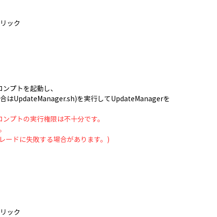
]をクリック
ロンプトを起動し、
場合はUpdateManager.sh)を実行してUpdateManagerを
ドプロンプトの実行権限は不十分です。
。
レードに失敗する場合があります。)
]をクリック