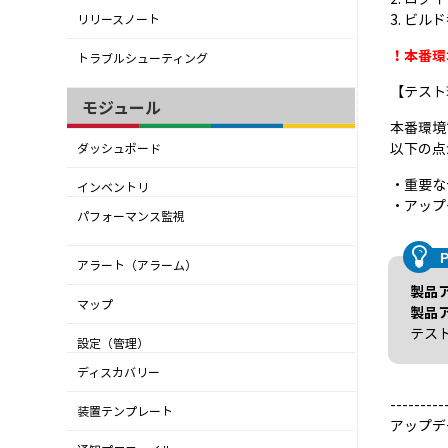
3. ビ
リリースノート
！本番環
トラブルシューティング
【テスト
モジュール
本番環境
以下の点
ダッシュボード
・重要な
インベントリ
・アップ
パフォーマンス監視
アラート（アラーム）
製品
マップ
製品
テス
設定（管理）
ディスカバリー
---------
装置テンプレート
アップデ