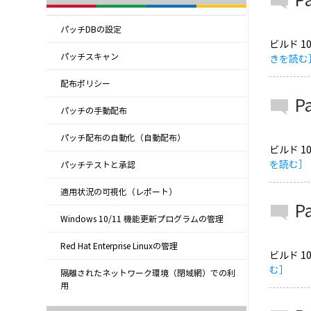
パッチDBの設定
ビルド 1
パッチスキャン
きを読む
配布ポリシー
P
パッチの手動配布
パッチ配布の自動化（自動配布）
ビルド 1
を読む］
パッチテストと承認
適用状況の可視化（レポート）
P
Windows 10/11 機能更新プログラムの管理
Red Hat Enterprise Linuxの管理
ビルド 1
む］
隔離されたネットワーク環境（閉域網）での利
用