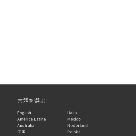
言語を選ぶ
English
Italia
América Latina
México
Australia
Nederland
中国
Polska