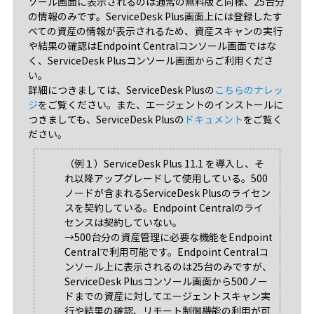
ソール画面に表示されるのは通常の無料版と同様、25台分
の情報のみです。ServiceDesk Plus画面上には登録したす
べての資産の情報が表示されるため、資産スキャンの実行
や結果の確認はEndpoint Centralコンソール画面ではな
く、ServiceDesk Plusコンソール画面からご利用くださ
い。
詳細につきましては、ServiceDesk Plusの
こちらのナレッ
ジ
をご覧ください。また、エージェントのインストールに
つきましても、ServiceDesk Plusの
ドキュメント
をご覧く
ださい。
（例１）ServiceDesk Plus 11.1 を導入し、そ
れ以降アップグレードして使用している。500
ノードが含まれるServiceDesk Plusのライセン
スを契約している。Endpoint Centralのライ
センスは契約していない。
→500台分の資産管理に必要な機能をEndpoint
Centralで利用可能です。Endpoint Centralコ
ンソール上に表示されるのは25台のみですが、
ServiceDesk Plusコンソール画面から500ノー
ドまでの資産に対してエージェントスキャン実
行や結果の確認、リモート制御機能の利用が可