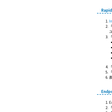
Rap
I
「
「
「
表
Endp
E