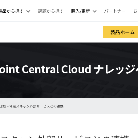
製品から探す
課題から探す
購入/更新
パートナー
お
製品ホーム
oint Central Cloud ナレ
仕様
> 脅威スキャン外部サービスとの連携