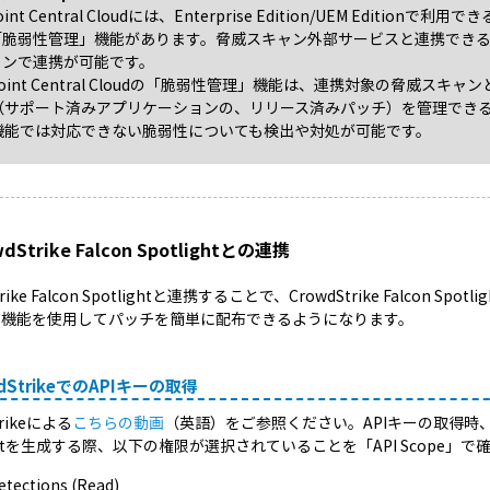
oint Central Cloudには、Enterprise Edition/UEM Edition
「脆弱性管理」機能があります。脅威スキャン外部サービスと連携でき
ョンで連携が可能です。
point Central Cloudの「脆弱性管理」機能は、連携対象の脅威
（サポート済みアプリケーションの、リリース済みパッチ）を管理でき
機能では対応できない脆弱性についても検出や対処が可能です。
wdStrike Falcon Spotlightとの連携
trike Falcon Spotlightと連携することで、CrowdStrike Falcon 
oudの機能を使用してパッチを簡単に配布できるようになります。
wdStrikeでのAPIキーの取得
trikeによる
こちらの動画
（英語）をご参照ください。APIキーの取得時、Clien
lientを生成する際、以下の権限が選択されていることを「API Scope」
etections (Read)