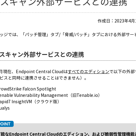
威スキャン外部サービスとの連携
作成日：2023年4月1
ッジでは、「パッチ管理」タブ/「脅威/パッチ」タブにおける外部サ
スキャン外部サービスとの連携
月現在、Endpoint Central Cloudは
すべてのエディション
で以下の外部
ビスと同時に連携させることはできません）。
rowdStrike Falcon Spotlight
enable Vulnerability Management（旧Tenable.io）
apid7 InsightVM（クラウド版）
ualys
能なEndpoint Central Cloudのエディション、および脆弱性管理機