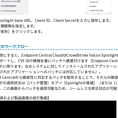
potlight base URL、Client ID、Client Secretを入力し保存します。
同期間隔を指定します。
［保存］をクリックします。
後のワークフロー
にすると、Endpoint Central CloudはCrowdStrike Falco
ートし、CVE IDの情報を基にパッチへ関連付けます（Endpoint Cen
チに限ります。なおシステムに対してインストールされたアプリケーシ
されたアプリケーションへのパッチには対応していません）。
oint Centralから脆弱性に対応するパッチを配布することで、それらの脆
チの適用状況は［パッチ管理］タブ→［Spotlightの脅威］（または［パ
。この画面からパッチを適用可能なため、シームレスな修正対応が可能
順および製品画面の紹介動画】