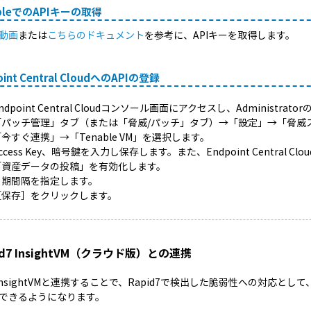
ableでのAPIキーの取得
動画
または
こちらのドキュメント
を参考に、APIキーを取得します。
oint Central CloudへのAPIの登録
ndpoint Central Cloudコンソール画面にアクセスし、Adminis
「パッチ管理」タブ（または「脅威/パッチ」タブ）→「設定」→「脅威
「今すぐ連携」→「Tenable VM」を選択します。
ccess Key、暗号鍵を入力し保存します。また、Endpoint Central
「資産データの投稿」を有効化します。
同期間隔を指定します。
［保存］をクリックします。
id7 InsightVM（クラウド版）との連携
7 InsightVMと連携することで、Rapid7で検出した脆弱性への対応として、E
できるようになります。