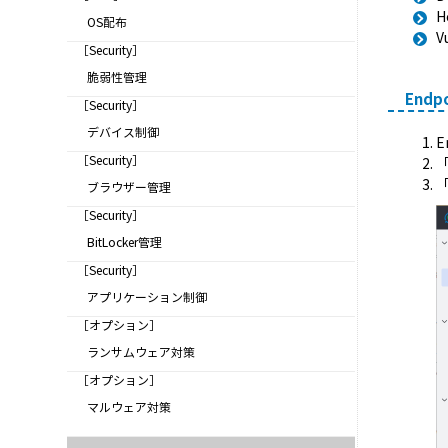
H
OS配布
V
［Security］
脆弱性管理
Endp
［Security］
デバイス制御
E
［Security］
「
ブラウザー管理
［Security］
BitLocker管理
［Security］
アプリケーション制御
［オプション］
ランサムウェア対策
［オプション］
マルウェア対策