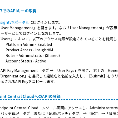
id7でのAPIキーの取得
nsightVMポータル
にログインします。
User Management」を開きます。なお「User Management」が表示
ユーザーとしてログインしなおします。
「Users」において、以下のアクセス権限が設定されていることを確認し
Platform Admin - Enabled
Product Access - InsightVM
Roles - Administrator (Shared)
Account Status - Active
API Key Management」タブ →「User Keys」を開き、 右上の［Gene
Organization」を選択して組織名と名前を入力し、［Submit］を
示されるAPI Keyをコピーします。
oint Central CloudへのAPIの登録
ndpoint Central Cloudコンソール画面にアクセスし、Adminis
「パッチ管理」タブ（または「脅威/パッチ」タブ）→「設定」→「脅威