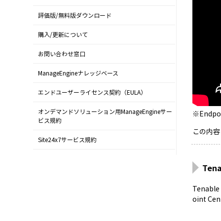
評価版/無料版ダウンロード
購入/更新について
お問い合わせ窓口
ManageEngineナレッジベース
エンドユーザーライセンス契約（EULA）
オンデマンドソリューション用ManageEngineサー
※Endpo
ビス規約
この内容
Site24x7サービス規約
Ten
Tenabl
oint 