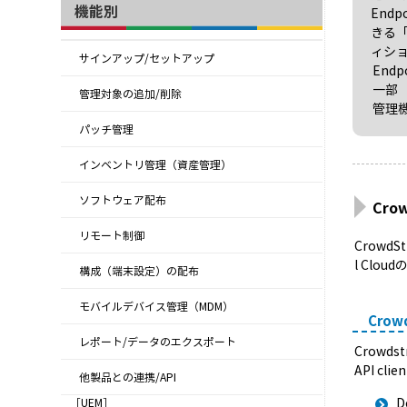
機能別
Endp
きる
ィシ
サインアップ/セットアップ
End
一部
管理対象の追加/削除
管理
パッチ管理
インベントリ管理（資産管理）
ソフトウェア配布
Cro
リモート制御
CrowdS
l Cl
構成（端末設定）の配布
モバイルデバイス管理（MDM）
Cro
レポート/データのエクスポート
Crowds
API c
他製品との連携/API
D
［UEM］