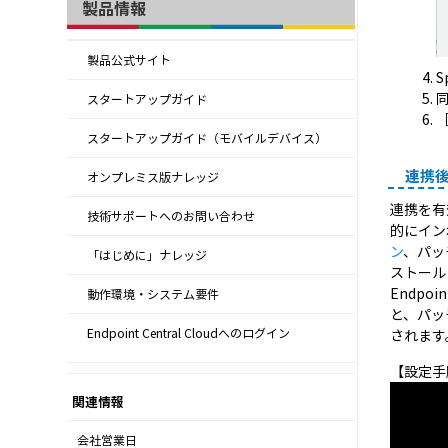
製品情報
製品公式サイト
S
スタートアップガイド
スタートアップガイド（モバイルデバイス）
連携
オンプレミス版ナレッジ
連携を有効
技術サポートへのお問い合わせ
的にインポ
ン
、パッ
「はじめに」ナレッジ
ストール
Endp
動作環境・システム要件
と、パッ
Endpoint Central Cloudへのログイン
されます
【設定手
関連情報
会社営業日