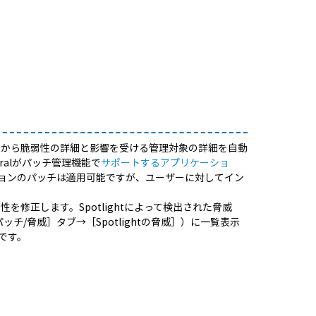
n Spotlightから脆弱性の詳細と影響を受ける管理対象の詳細を自動
tralがパッチ管理機能で
サポートするアプリケーショ
ョンのパッチは適用可能ですが、ユーザーに対してイン
弱性を修正します。Spotlightによって検出された脅威
ッチ/脅威］タブ→［Spotlightの脅威］）に一覧表示
です。