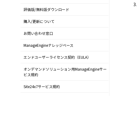
評価版/無料版ダウンロード
購入/更新について
お問い合わせ窓口
ManageEngineナレッジベース
エンドユーザーライセンス契約（EULA）
オンデマンドソリューション用ManageEngineサー
ビス規約
Site24x7サービス規約