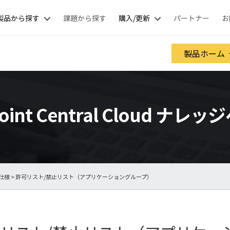
製品から探す
課題から探す
購入/更新
パートナー
お
製品ホーム
oint Central Cloud ナレ
仕様
> 許可リスト/禁止リスト（アプリケーショングループ）